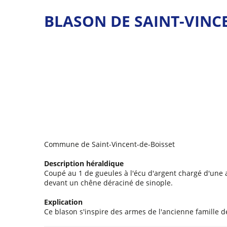
(
[Télécharger
version
BLASON DE SAINT-VINC
texte]
-
(Blason
de
Saint-
Vincent-
de-
Boisset)
)
Commune de Saint-Vincent-de-Boisset
Description héraldique
Coupé au 1 de gueules à l'écu d'argent chargé d'une 
devant un chêne déraciné de sinople.
Explication
Ce blason s'inspire des armes de l'ancienne famille d